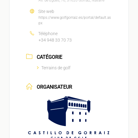
Av. de Egüés, 76, 31620 Gorráiz, Navarre
Site web
https://www.golfgorraiz.es/portal/default.as
px
Téléphone
+34 948 33 70 73
CATÉGORIE
Terrains de golf
ORGANISATEUR