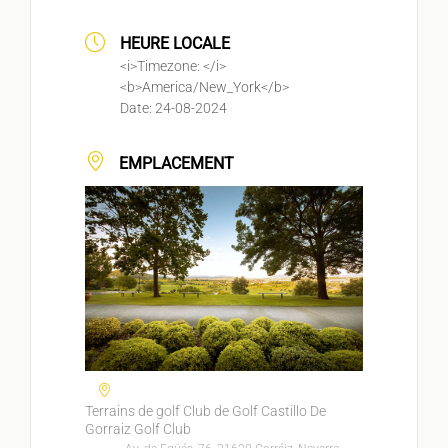
HEURE LOCALE
<i>Timezone: </i>
<b>
America/New_York
</b>
Date:
24-08-2024
EMPLACEMENT
Terrains de golf Club de Golf Castillo De
Gorraiz Golf Club