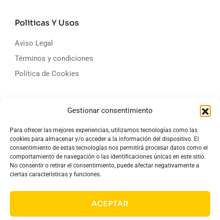
Politicas Y Usos
Aviso Legal
Términos y condiciones
Política de Cookies
Campos De Golf
Gestionar consentimiento
Clasificaciones
Para ofrecer las mejores experiencias, utilizamos tecnologías como las
Calendario
cookies para almacenar y/o acceder a la información del dispositivo. El
consentimiento de estas tecnologías nos permitirá procesar datos como el
Bonos
comportamiento de navegación o las identificaciones únicas en este sitio.
No consentir o retirar el consentimiento, puede afectar negativamente a
Contacto
ciertas características y funciones.
Contacto
ACEPTAR
📱 +34 947 56 46 30
✉️ info@golfnortee.com