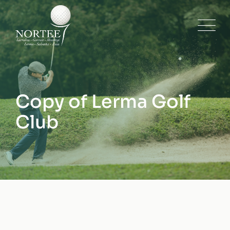
Skip
to
content
Copy of Lerma Golf
Club