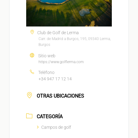
Club de Golf de Lerma
Carr. de Madrid a Burgos, 195, 09340 Lerma,
Burgos
Sitio web
https://www.golflerma.com
Teléfono
+34 947 17 12 14
OTRAS UBICACIONES
CATEGORÍA
Campos de golf